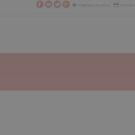
Contratación online
Formas d
E SU SEGURO
CIBERSEGURIDAD
CONTACTO