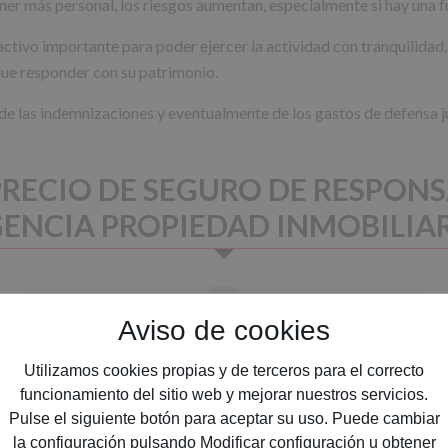
ner más personal, los riesgos aumentan, especialmente si hay una f
n activo importante para poder ejercer la actividad con tranquilidad
ue responder con su patrimonio.
 de las indemnizaciones y eventualmente de los gastos de defensa ju
RECIO DE SEGURO DE RESPONS
ENCIA PROPIEDAD INMOBILIA
Aviso de cookies
Etapa 2
Presupuesto
Utilizamos cookies propias y de terceros para el correcto
funcionamiento del sitio web y mejorar nuestros servicios.
Pulse el siguiente botón para aceptar su uso. Puede cambiar
la configuración pulsando Modificar configuración u obtener