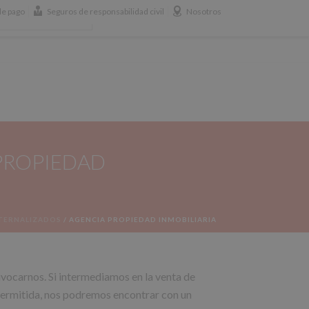
e pago
Seguros de responsabilidad civil
Nosotros
658 365 365
BLOG
 PROPIEDAD
XTERNALIZADOS
/
AGENCIA PROPIEDAD INMOBILIARIA
ivocarnos. Si intermediamos en la venta de
 permitida, nos podremos encontrar con un