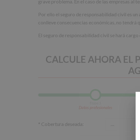
grave problema. En el caso de las empresas al te
Por ello el seguro de responsabilidad civil es u
conlleve consecuencias económicas, no tendrá q
El seguro de responsabilidad civil se hará cargo
CALCULE AHORA EL P
AG
Etapa 1
Datos profesionales
*
Cobertura deseada: