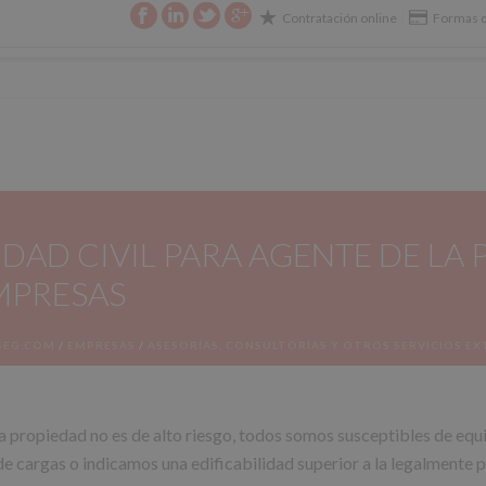
Contratación online
Formas d
E SU SEGURO
CIBERSEGURIDAD
CONTACTO
DAD CIVIL PARA AGENTE DE LA
EMPRESAS
SEG.COM
/
EMPRESAS
/
ASESORÍAS, CONSULTORÍAS Y OTROS SERVICIOS E
la propiedad no es de alto riesgo, todos somos susceptibles de equ
e cargas o indicamos una edificabilidad superior a la legalmente