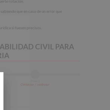
uerte rotación.
, sabiendo que en caso de un error que
rídica si fuesen precisos.
ABILIDAD CIVIL PARA
RIA
Etapa 3
Contactar / contratar