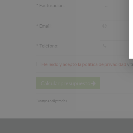
*
Facturación:
*
Email:
*
Teléfono:
He leído y acepto la política de privacidad
y t
Calcular presupuesto
*
campos obligatorios.