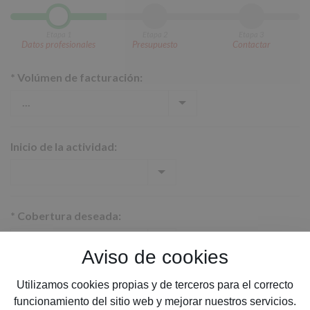
Etapa 1
Etapa 2
Etapa 3
Datos profesionales
Presupuesto
Contactar
*
Volúmen de facturación:
Inicio de la actividad:
*
Cobertura deseada:
Aviso de cookies
*
Nº de empleados en nómina, aunque sea a tiempo
Utilizamos cookies propias y de terceros para el correcto
funcionamiento del sitio web y mejorar nuestros servicios.
parcial: