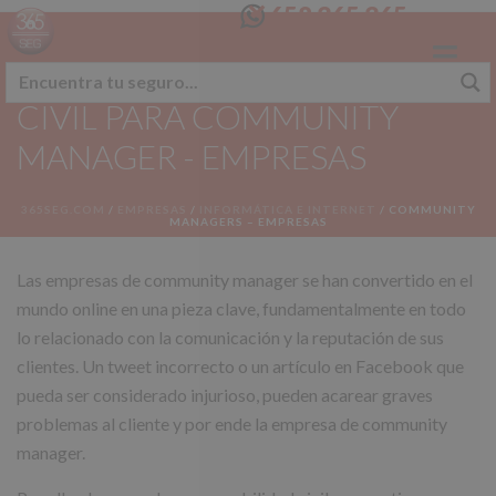
658 365 365
SEGURO RESPONSABILIDAD
CIVIL PARA COMMUNITY
MANAGER - EMPRESAS
365SEG.COM
/
EMPRESAS
/
INFORMÁTICA E INTERNET
/
COMMUNITY
MANAGERS – EMPRESAS
Las empresas de community manager se han convertido en el
mundo online en una pieza clave, fundamentalmente en todo
lo relacionado con la comunicación y la reputación de sus
clientes. Un tweet incorrecto o un artículo en Facebook que
pueda ser considerado injurioso, pueden acarear graves
problemas al cliente y por ende la empresa de community
manager.