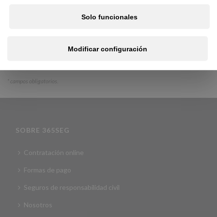
He leído y acepto la política de privacidad
y tratamiento
Solo funcionales
de mis datos RGPD
Modificar configuración
Calcular presupuesto
*
campos obligatorios.
SOBRE 365SEG
Contratación online
Formas de pago
Seguros de responsabilidad civil
Nosotros