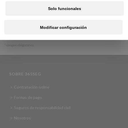
He leído y acepto la política de privacidad
y tratamiento
Solo funcionales
de mis datos RGPD
Calcular presupuesto
Modificar configuración
*
campos obligatorios.
SOBRE 365SEG
Contratación online
Formas de pago
Seguros de responsabilidad civil
Nosotros