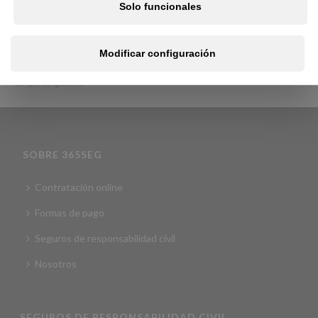
Solo funcionales
Calcular presupuesto
Modificar configuración
*
campos obligatorios.
SOBRE 365SEG
Contratación online
Formas de pago
Seguros de responsabilidad civil
Nosotros
SEGUROS DE RESPONSABILIDAD CIVIL