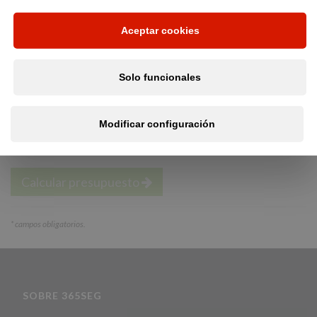
Aceptar cookies
*
Teléfono:
Solo funcionales
He leído y acepto la política de privacidad
y tratamiento
Modificar configuración
de mis datos RGPD
Calcular presupuesto
*
campos obligatorios.
SOBRE 365SEG