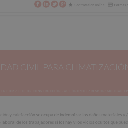
Contratación online
Formas d
E SU SEGURO
CIBERSEGURIDAD
CONTACTO
DAD CIVIL PARA CLIMATIZACIÓN
SEG.COM
/
SECTOR CONSTRUCCIÓN - AUTÓNOMOS
/
RESPONSABILIDAD CI
ación y calefacción se ocupa de indemnizar los daños materiales y 
laboral de los trabajadores si los hay y los vicios ocultos que pue