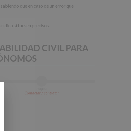
, sabiendo que en caso de un error que
rídica si fuesen precisos.
ABILIDAD CIVIL PARA
UTÓNOMOS
Etapa 3
Contactar / contratar