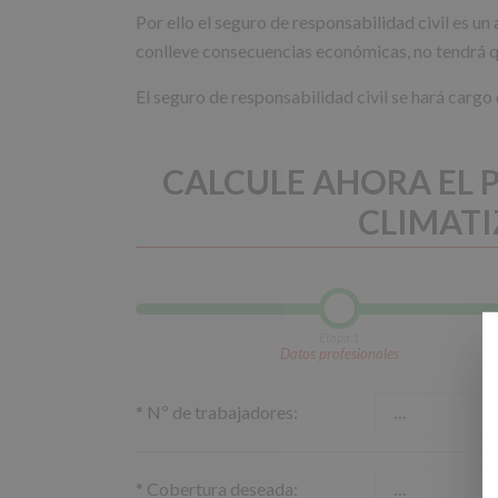
Por ello el seguro de responsabilidad civil es u
conlleve consecuencias económicas, no tendrá q
El seguro de responsabilidad civil se hará cargo
CALCULE AHORA EL P
CLIMATI
Etapa 1
Datos profesionales
*
Nº de trabajadores:
*
Cobertura deseada: