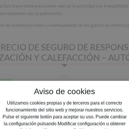
n activo importante para poder ejercer la actividad con tranquilidad
ue responder con su patrimonio.
 de las indemnizaciones y eventualmente de los gastos de defensa ju
RECIO DE SEGURO DE RESPONS
ZACIÓN Y CALEFACCIÓN – A
Etapa 2
Aviso de cookies
Presupuesto
Utilizamos cookies propias y de terceros para el correcto
funcionamiento del sitio web y mejorar nuestros servicios.
Pulse el siguiente botón para aceptar su uso. Puede cambiar
la configuración pulsando Modificar configuración u obtener