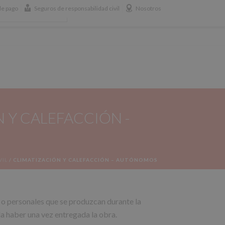
e pago
Seguros de responsabilidad civil
Nosotros
658 365 365
BLOG
 Y CALEFACCIÓN -
VIL
/
CLIMATIZACIÓN Y CALEFACCIÓN – AUTÓNOMOS
/ o personales que se produzcan durante la
da haber una vez entregada la obra.