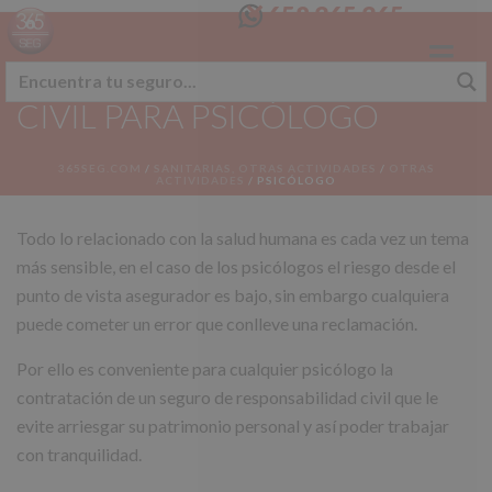
658 365 365
SEGURO RESPONSABILIDAD
CIVIL PARA PSICÓLOGO
365SEG.COM
/
SANITARIAS, OTRAS ACTIVIDADES
/
OTRAS
ACTIVIDADES
/
PSICÓLOGO
Todo lo relacionado con la salud humana es cada vez un tema
más sensible, en el caso de los psicólogos el riesgo desde el
punto de vista asegurador es bajo, sin embargo cualquiera
puede cometer un error que conlleve una reclamación.
Por ello es conveniente para cualquier psicólogo la
contratación de un seguro de responsabilidad civil que le
evite arriesgar su patrimonio personal y así poder trabajar
con tranquilidad.