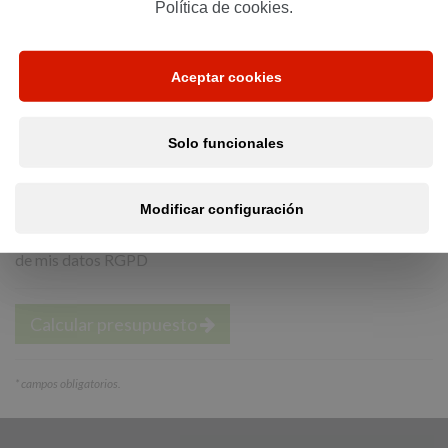
Política de cookies.
*
Email:
Aceptar cookies
*
Teléfono:
Solo funcionales
Modificar configuración
He leído y acepto la política de privacidad
y tratamiento
de mis datos RGPD
Calcular presupuesto
*
campos obligatorios.