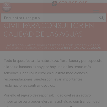
658 365 365
SEGURO RESPONSABILIDAD
CIVIL PARA CONSULTOR EN
CALIDAD DE LAS AGUAS
365SEG.COM
/
AUTÓNOMOS
/
ASESORES, CONSULTORES Y OTROS
SERVICIOS EXTERNALIZADOS
/
CONSULTOR EN CALIDAD DE AGUAS
Todo lo que afecta a la naturaleza, flora, fauna y por supuesto
a la salud humana es hoy por hoy uno de los temas más
sensibles. Por ello un error en nuestras mediciones o
recomendaciones, pueden conllevar importantes
reclamaciones contra nosotros.
Por ello el seguro de responsabilidad civil es un activo
importante para poder ejercer la actividad con tranquilidad,