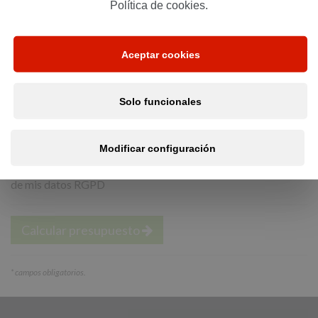
Política de cookies.
*
Email:
Aceptar cookies
*
Teléfono:
Solo funcionales
Modificar configuración
He leído y acepto la política de privacidad
y tratamiento
de mis datos RGPD
Calcular presupuesto
*
campos obligatorios.