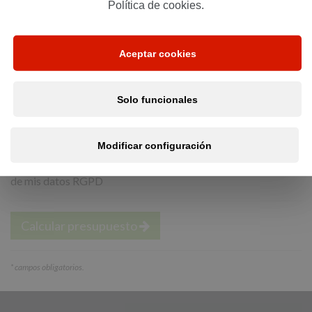
Política de cookies.
*
Email:
Aceptar cookies
*
Teléfono:
Solo funcionales
Modificar configuración
He leído y acepto la política de privacidad
y tratamiento
de mis datos RGPD
Calcular presupuesto
*
campos obligatorios.