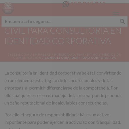
658 365 365
SEGURO RESPONSABILIDAD
CIVIL PARA CONSULTORÍA EN
IDENTIDAD CORPORATIVA
365SEG.COM
/
EMPRESAS
/
PUBLICIDAD, MARKETING Y MEDIOS DE
COMUNICACIÓN
/
CONSULTORÍA IDENTIDAD CORPORATIVA
La consultoría en identidad corporativa se está convirtiendo
en un elemento estratégico de los profesionales y de las
empresas, al permitir diferenciarse de la competencia. Por
ello cualquier error en el manejo de la misma, puede producir
un daño reputacional de incalculables consecuencias.
Por ello el seguro de responsabilidad civil es un activo
importante para poder ejercer la actividad con tranquilidad,