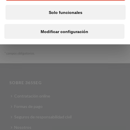
He leído y acepto la política de privacidad
y tratamiento
Solo funcionales
de mis datos RGPD
Modificar configuración
Calcular presupuesto
*
campos obligatorios.
SOBRE 365SEG
Contratación online
Formas de pago
Seguros de responsabilidad civil
Nosotros