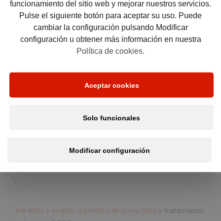
*
Nº de empleados en nómina, aunque sea a tiempo
funcionamiento del sitio web y mejorar nuestros servicios.
parcial:
Pulse el siguiente botón para aceptar su uso. Puede
cambiar la configuración pulsando Modificar
configuración u obtener más información en nuestra
Política de cookies.
*
Provincia:
Aceptar cookies
*
Email:
Solo funcionales
Modificar configuración
*
Teléfono:
He leído y acepto la política de privacidad
y tratamiento