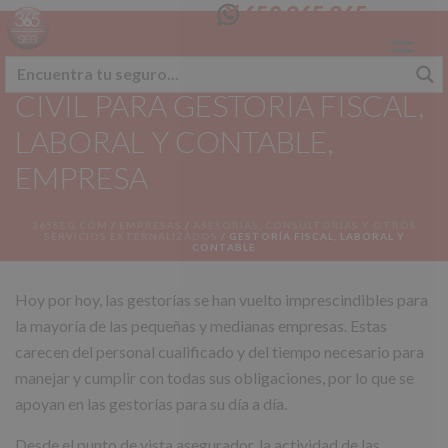
658 365 365
SEGURO RESPONSABILIDAD
CIVIL PARA GESTORÍA FISCAL,
LABORAL Y CONTABLE,
EMPRESA
365SEG.COM
/
EMPRESAS
/
ASESORÍAS, CONSULTORÍAS Y OTROS
SERVICIOS EXTERNALIZADOS
/
GESTORÍA FISCAL, LABORAL Y
CONTABLE
Hoy por hoy, las gestorías se han vuelto imprescindibles para
la mayoría de las pequeñas y medianas empresas. Estas
carecen del personal cualificado y del tiempo necesario para
manejar y cumplir con todas sus obligaciones, por lo que se
apoyan en las gestorías para su día a día.
Desde el punto de vista asegurador, la actividad de las