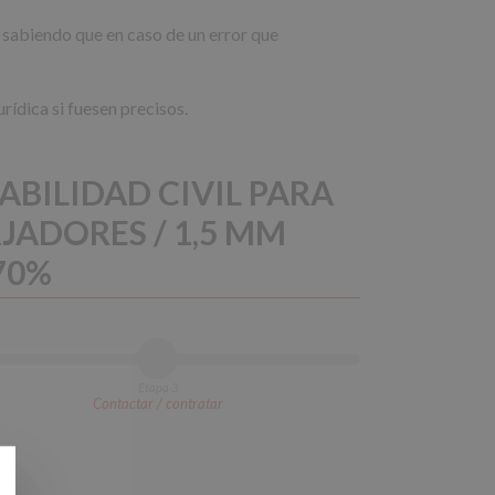
, sabiendo que en caso de un error que
rídica si fuesen precisos.
ABILIDAD CIVIL PARA
ADORES / 1,5 MM
70%
Etapa 3
Contactar / contratar