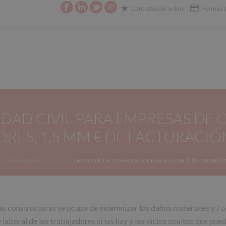
Contratación online
Formas d
E SU SEGURO
CIBERSEGURIDAD
CONTACTO
DAD CIVIL PARA EMPRESAS DE
RES, 1,5 MM € DE FACTURACIÓ
ESPONSABILIDAD CIVIL
/
EMPRESA DE CONSTRUCCIÓN MÁXIMO 15 TRABAJA
sas constructoras se ocupa de indemnizar los daños materiales y / 
laboral de los trabajadores si los hay y los vicios ocultos que pue