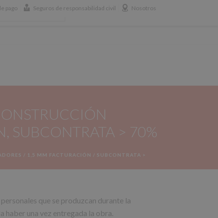
e pago
Seguros de responsabilidad civil
Nosotros
658 365 365
BLOG
 CONSTRUCCIÓN
N, SUBCONTRATA > 70%
DORES / 1,5 MM FACTURACIÓN / SUBCONTRATA >
o personales que se produzcan durante la
da haber una vez entregada la obra.