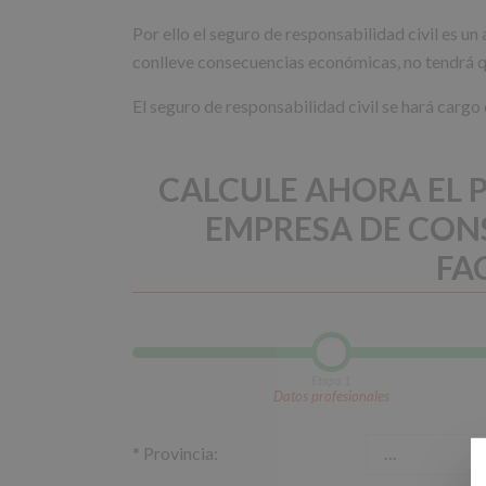
Por ello el seguro de responsabilidad civil es u
conlleve consecuencias económicas, no tendrá q
El seguro de responsabilidad civil se hará cargo
CALCULE AHORA EL P
EMPRESA DE CON
FA
Etapa 1
Datos profesionales
*
Provincia: