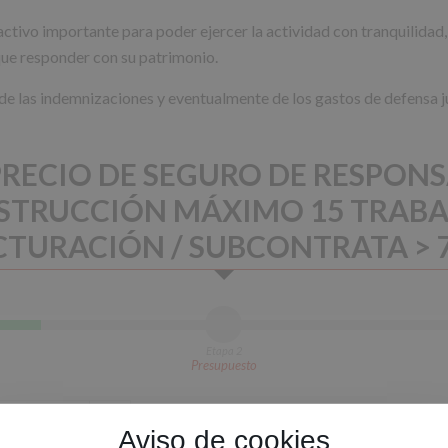
n activo importante para poder ejercer la actividad con tranquilidad
ue responder con su patrimonio.
 de las indemnizaciones y eventualmente de los gastos de defensa ju
RECIO DE SEGURO DE RESPONS
STRUCCIÓN MÁXIMO 15 TRABAJ
CTURACIÓN / SUBCONTRATA > 
Etapa 2
Presupuesto
Aviso de cookies