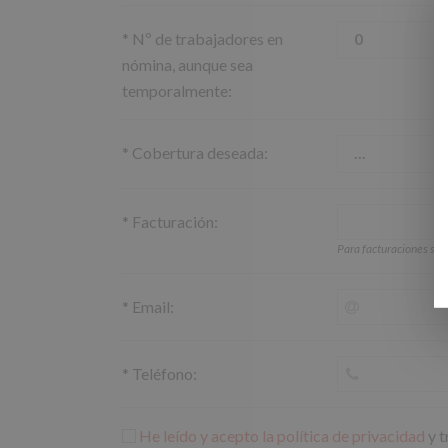
*
Nº de trabajadores en
nómina, aunque sea
temporalmente:
*
Cobertura deseada:
*
Facturación:
Para facturaciones su
*
Email:
*
Teléfono:
He leído y acepto la política de privacidad
y t