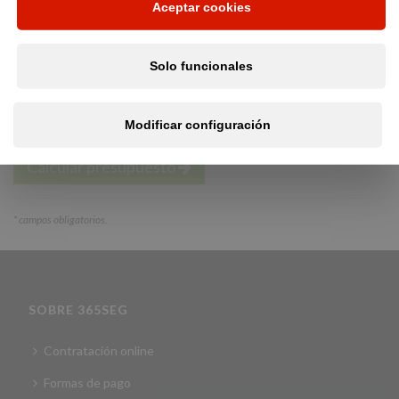
Aceptar cookies
Solo funcionales
He leído y acepto la política de privacidad
y tratamiento
de mis datos RGPD
Modificar configuración
Calcular presupuesto
*
campos obligatorios.
SOBRE 365SEG
Contratación online
Formas de pago