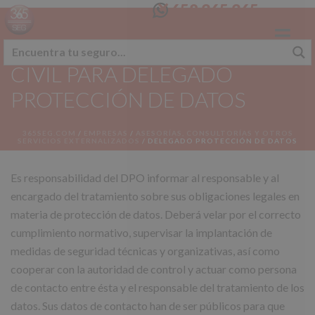
658 365 365
SEGURO RESPONSABILIDAD
CIVIL PARA DELEGADO
PROTECCIÓN DE DATOS
365SEG.COM
/
EMPRESAS
/
ASESORÍAS, CONSULTORÍAS Y OTROS
SERVICIOS EXTERNALIZADOS
/
DELEGADO PROTECCIÓN DE DATOS
Es responsabilidad del DPO informar al responsable y al
encargado del tratamiento sobre sus obligaciones legales en
materia de protección de datos. Deberá velar por el correcto
cumplimiento normativo, supervisar la implantación de
medidas de seguridad técnicas y organizativas, así como
cooperar con la autoridad de control y actuar como persona
de contacto entre ésta y el responsable del tratamiento de los
datos. Sus datos de contacto han de ser públicos para que