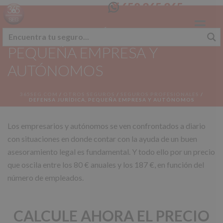
658 365 365
DEFENSA JURÍDICA,
PEQUEÑA EMPRESA Y
AUTÓNOMOS
365SEG.COM
/
OTROS SEGUROS
/
SEGUROS PROFESIONALES
/
DEFENSA JURÍDICA, PEQUEÑA EMPRESA Y AUTÓNOMOS
Los empresarios y autónomos se ven confrontados a diario
con situaciones en donde contar con la ayuda de un buen
asesoramiento legal es fundamental. Y todo ello por un precio
que oscila entre los 80 € anuales y los 187 €, en función del
número de empleados.
CALCULE AHORA EL PRECIO