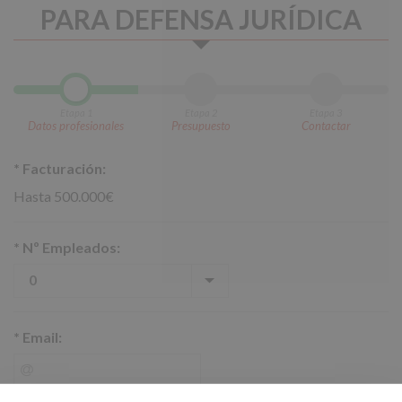
PARA DEFENSA JURÍDICA
Etapa 1
Etapa 2
Etapa 3
Datos profesionales
Presupuesto
Contactar
*
Facturación:
Hasta 500.000€
*
Nº Empleados:
*
Email: