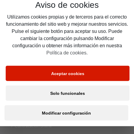
Aviso de cookies
*
Teléfono:
Utilizamos cookies propias y de terceros para el correcto
funcionamiento del sitio web y mejorar nuestros servicios.
Pulse el siguiente botón para aceptar su uso. Puede
He leído y acepto la política de privacidad
y tratamiento
cambiar la configuración pulsando Modificar
de mis datos RGPD
configuración u obtener más información en nuestra
Política de cookies.
Calcular presupuesto
Aceptar cookies
*
campos obligatorios.
Solo funcionales
SOBRE 365SEG
Modificar configuración
Contratación online