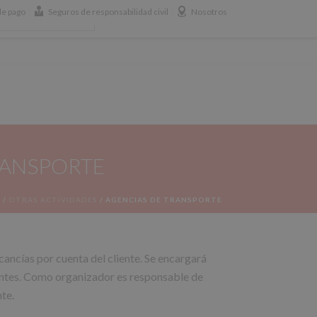
e pago
Seguros de responsabilidad civil
Nosotros
658 365 365
BLOG
RANSPORTE
S
/
OTRAS ACTIVIDADES
/
AGENCIAS DE TRANSPORTE
ncías por cuenta del cliente. Se encargará
inentes. Como organizador es responsable de
te.