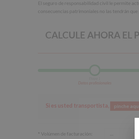
El seguro de responsabilidad civil le permite act
consecuencias patrimoniales no las tendrán que p
CALCULE AHORA EL P
Etapa 1
Datos profesionales
Si es usted transportista,
pinche aqu
*
Volúmen de facturación: