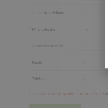
Inicio de la actividad:
*
Nº Empleados:
*
Cobertura deseada:
*
Email:
*
Teléfono:
He leído y acepto la política de privacidad
y t