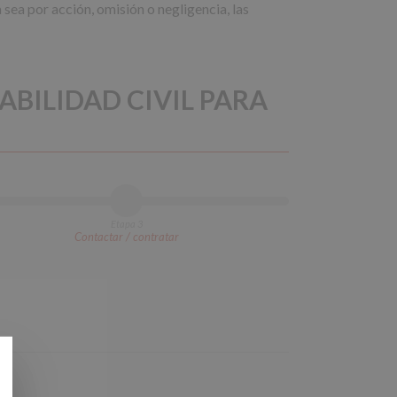
 sea por acción, omisión o negligencia, las
ABILIDAD CIVIL PARA
Etapa 3
Contactar / contratar