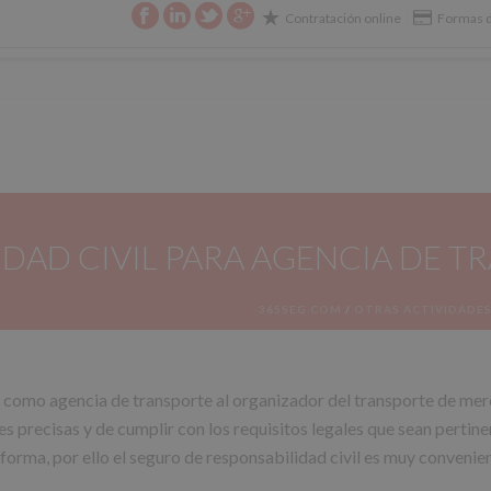
Contratación online
Formas d
E SU SEGURO
CIBERSEGURIDAD
CONTACTO
DAD CIVIL PARA AGENCIA DE T
365SEG.COM
/
OTRAS ACTIVIDADE
como agencia de transporte al organizador del transporte de merca
ones precisas y de cumplir con los requisitos legales que sean pert
 forma, por ello el seguro de responsabilidad civil es muy convenien