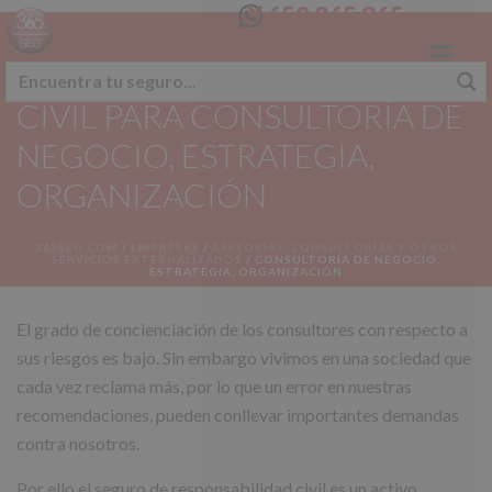
658 365 365
SEGURO RESPONSABILIDAD
CIVIL PARA CONSULTORÍA DE
NEGOCIO, ESTRATEGIA,
ORGANIZACIÓN
365SEG.COM
/
EMPRESAS
/
ASESORÍAS, CONSULTORÍAS Y OTROS
SERVICIOS EXTERNALIZADOS
/
CONSULTORÍA DE NEGOCIO,
ESTRATEGIA, ORGANIZACIÓN
El grado de concienciación de los consultores con respecto a
sus riesgos es bajo. Sin embargo vivimos en una sociedad que
cada vez reclama más, por lo que un error en nuestras
recomendaciones, pueden conllevar importantes demandas
contra nosotros.
Por ello el seguro de responsabilidad civil es un activo