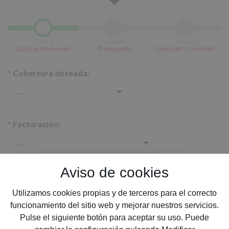
Etapa 1
Etapa 2
Etapa 3
Datos profesionales
Presupuesto
Contactar / contratar
*
Cobertura deseada:
*
Facturación:
Aviso de cookies
*
Nº de empleados en nómina, aunque sea a tiempo
parcial:
Utilizamos cookies propias y de terceros para el correcto
funcionamiento del sitio web y mejorar nuestros servicios.
Pulse el siguiente botón para aceptar su uso. Puede